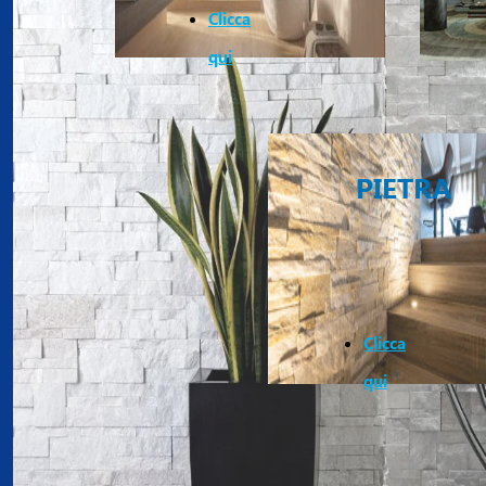
Clicca
qui
PIETRA
Clicca
qui